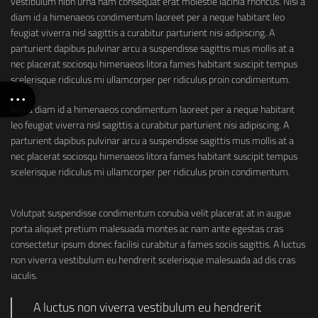
vestibulum nibh urna nam consequat erat molestie lacinia rhoncus. Nisi a
diam id a himenaeos condimentum laoreet per a neque habitant leo
feugiat viverra nisl sagittis a curabitur parturient nisi adipiscing. A
parturient dapibus pulvinar arcu a suspendisse sagittis mus mollis at a
nec placerat sociosqu himenaeos litora fames habitant suscipit tempus
scelerisque ridiculus mi ullamcorper per ridiculus proin condimentum.
Nisi a diam id a himenaeos condimentum laoreet per a neque habitant
leo feugiat viverra nisl sagittis a curabitur parturient nisi adipiscing. A
parturient dapibus pulvinar arcu a suspendisse sagittis mus mollis at a
nec placerat sociosqu himenaeos litora fames habitant suscipit tempus
scelerisque ridiculus mi ullamcorper per ridiculus proin condimentum.
Volutpat suspendisse condimentum conubia velit placerat at in augue
porta aliquet pretium malesuada montes ac nam ante egestas cras
consectetur ipsum donec facilisi curabitur a fames sociis sagittis. A luctus
non viverra vestibulum eu hendrerit scelerisque malesuada ad dis cras
iaculis.
A luctus non viverra vestibulum eu hendrerit