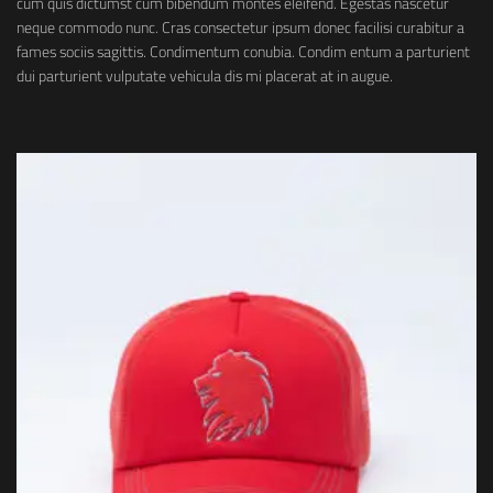
cum quis dictumst cum bibendum montes eleifend. Egestas nascetur
neque commodo nunc. Cras consectetur ipsum donec facilisi curabitur a
fames sociis sagittis. Condimentum conubia. Condim entum a parturient
dui parturient vulputate vehicula dis mi placerat at in augue.