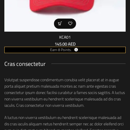
KCA01
145.00
AED
Earn 8 Points.
Cras consectetur
Volutpat suspendisse condimentum conubia velit placerat at in augue
porta aliquet pretium malesuada montes ac nam ante egestas cras
consectetur ipsum donec facilisi curabitur a fames sociis sagittis. A luctus
non viverra vestibulum eu hendrerit scelerisque malesuada ad dis cras
iaculis. Cras consectetur non viverra vestibulum.
A luctus non viverra vestibulum eu hendrerit scelerisque malesuada ad
dis cras iaculis aliquam netus hendrerit semper nec ac dolor eleifend orci