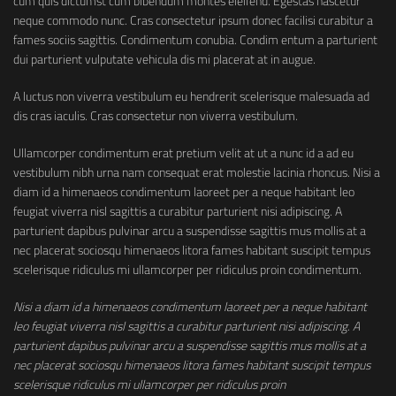
cum quis dictumst cum bibendum montes eleifend. Egestas nascetur
neque commodo nunc. Cras consectetur ipsum donec facilisi curabitur a
fames sociis sagittis. Condimentum conubia. Condim entum a parturient
dui parturient vulputate vehicula dis mi placerat at in augue.
A luctus non viverra vestibulum eu hendrerit scelerisque malesuada ad
dis cras iaculis. Cras consectetur non viverra vestibulum.
Ullamcorper condimentum erat pretium velit at ut a nunc id a ad eu
vestibulum nibh urna nam consequat erat molestie lacinia rhoncus. Nisi a
diam id a himenaeos condimentum laoreet per a neque habitant leo
feugiat viverra nisl sagittis a curabitur parturient nisi adipiscing. A
parturient dapibus pulvinar arcu a suspendisse sagittis mus mollis at a
nec placerat sociosqu himenaeos litora fames habitant suscipit tempus
scelerisque ridiculus mi ullamcorper per ridiculus proin condimentum.
Nisi a diam id a himenaeos condimentum laoreet per a neque habitant
leo feugiat viverra nisl sagittis a curabitur parturient nisi adipiscing. A
parturient dapibus pulvinar arcu a suspendisse sagittis mus mollis at a
nec placerat sociosqu himenaeos litora fames habitant suscipit tempus
scelerisque ridiculus mi ullamcorper per ridiculus proin